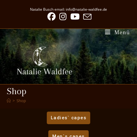
Natalie Busch email: info@natalie-waldfee.de
Menü
Shop
>
Shop
Ladies` capes
Men`s capes